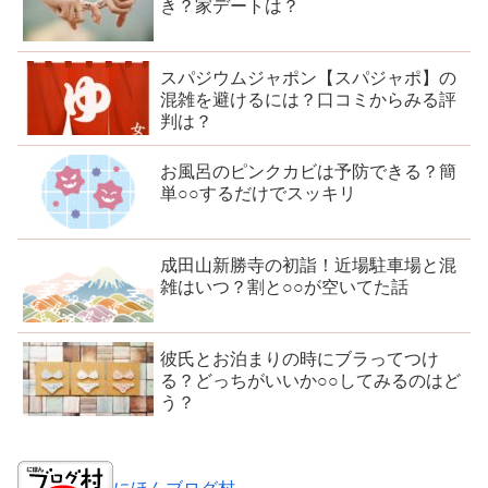
き？家デートは？
スパジウムジャポン【スパジャポ】の
混雑を避けるには？口コミからみる評
判は？
お風呂のピンクカビは予防できる？簡
単○○するだけでスッキリ
成田山新勝寺の初詣！近場駐車場と混
雑はいつ？割と○○が空いてた話
彼氏とお泊まりの時にブラってつけ
る？どっちがいいか○○してみるのはど
う？
にほんブログ村