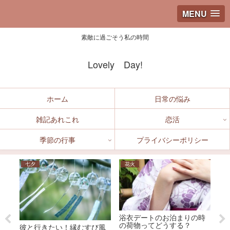
MENU
素敵に過ごそう私の時間
Lovely Day!
ホーム
日常の悩み
雑記あれこれ
恋活
季節の行事
プライバシーポリシー
七夕
花火
運
浴衣デートのお泊まりの時
の荷物ってどうする？
で
彼と行きたい！縁むすび風