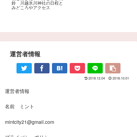
ど
な
鈴 川越氷川神社の日程と
の
みどころやアクセス
共
運営者情報
2018.12.04
2018.10.01
運営者情報
名前 ミント
mintcity21@gmail.com