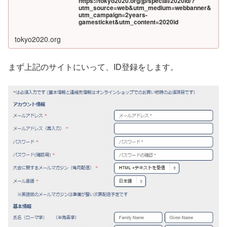
https://tokyo2020.org/jp/special/2020id/?
utm_source=web&utm_medium=webbanner&
utm_campaign=2years-
gamesticket&utm_content=2020id
tokyo2020.org
まず上記のサイトにいって、ID登録をします。