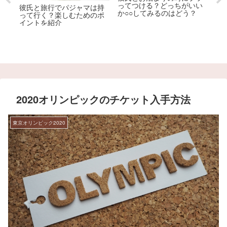
ってつける？どっちがいい
彼氏と旅行でパジャマは持
か○○してみるのはどう？
ど
って行く？楽しむためのポ
の
イントを紹介
共
部
ラ
2020オリンピックのチケット入手方法
東京オリンピック2020