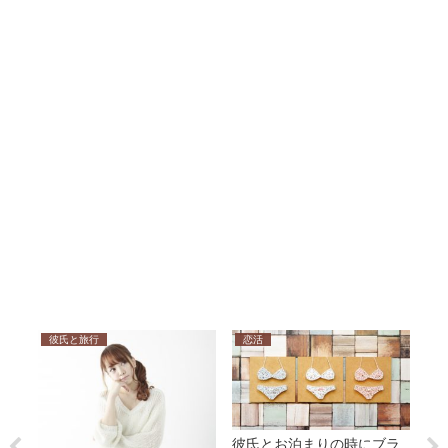
彼氏と旅行
恋活
運
彼氏とお泊まりの時にブラ