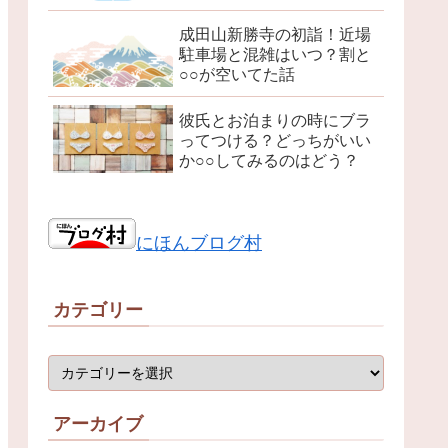
成田山新勝寺の初詣！近場
駐車場と混雑はいつ？割と
○○が空いてた話
彼氏とお泊まりの時にブラ
ってつける？どっちがいい
か○○してみるのはどう？
にほんブログ村
カテゴリー
アーカイブ