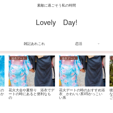
素敵に過ごそう私の時間
Lovely Day!
雑記あれこれ
恋活
浴衣デート
浴衣デート
夏の
花火大会や夏祭り 浴衣でデ
花火デートの時のおすすめ浴
いか
ートの時にあると便利なも
衣 かわいい系VSかっこい
な
の
い系