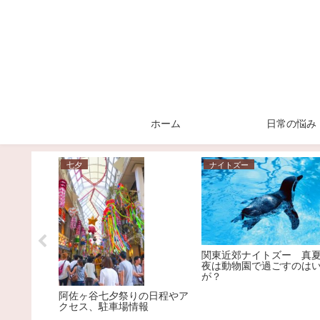
ホーム
日常の悩み
七夕
ナイトズー
除の効果は
関東近郊ナイトズー 真
夜は動物園で過ごすのは
が？
阿佐ヶ谷七夕祭りの日程やア
クセス、駐車場情報