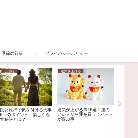
季節の行事
プライバシーポリシー
彼氏と旅行
運気を上げる
七夕
運気が上がる事15選！運の
彼氏と旅行で気を付ける大事
東京大神
いい人から運を貰う！ハート
5つのポイント 楽しく過
定お守り
が喜ぶ事
ごす秘訣とは？
車場