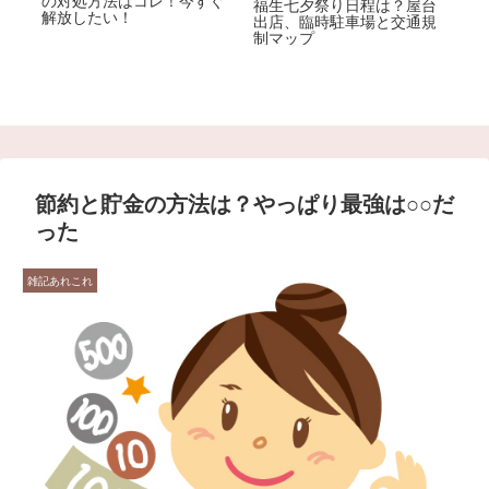
で
福生七夕祭り日程は？屋台
解放したい！
な
出店、臨時駐車場と交通規
制マップ
阿
ア
節約と貯金の方法は？やっぱり最強は○○だ
った
雑記あれこれ