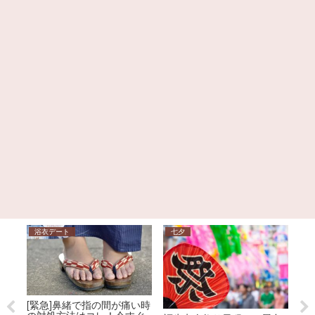
浴衣デート
七夕
七
[緊急]鼻緒で指の間が痛い時
の対処方法はコレ！今すぐ