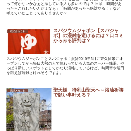
って何かないかなぁと探している人も多いのでは？ 日頃「時間があ
ったらこれしたいんだよなぁ」「時間があったら絶対やる！」など
考えていたことってありませんか？ ...
スパジウムジャポン【スパジャ
雑記あれこれ
ポ】の混雑を避けるには？口コミ
からみる評判は？
スパジウムジャポンことスパジャポ！混雑2019年3月に東久留米にオ
ープンしてから毎日大勢の人で賑わっている人気のスーパー銭湯。や
っぱり新しいスポットとしてかなり混雑しているけど、時間帯や曜日
を狙えば混雑さけれそうですよ。
聖天様 待乳山聖天へ～浴油祈祷
雑記あれこれ
で願い事叶える？