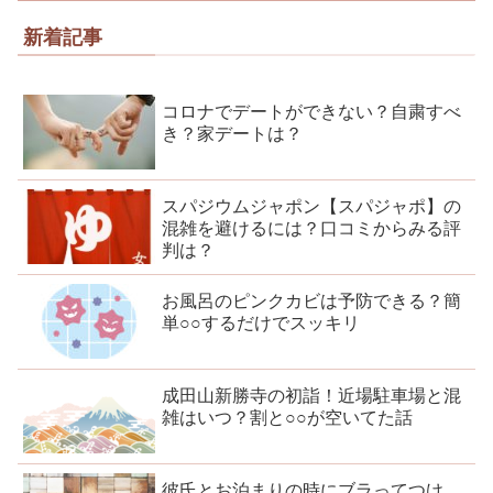
新着記事
コロナでデートができない？自粛すべ
き？家デートは？
スパジウムジャポン【スパジャポ】の
混雑を避けるには？口コミからみる評
判は？
お風呂のピンクカビは予防できる？簡
単○○するだけでスッキリ
成田山新勝寺の初詣！近場駐車場と混
雑はいつ？割と○○が空いてた話
彼氏とお泊まりの時にブラってつけ