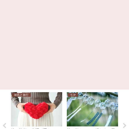
彼氏と旅行
七夕
七