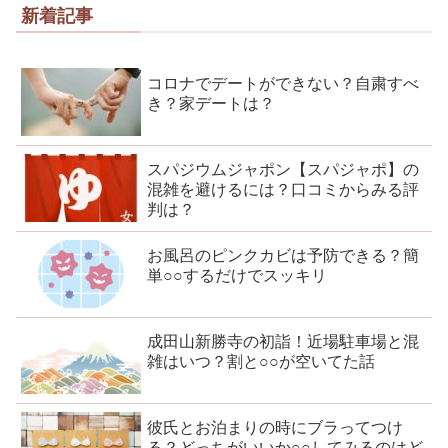
新着記事
コロナでデートができない？自粛すべ
き？家デートは？
スパジウムジャポン【スパジャポ】の
混雑を避けるには？口コミからみる評
判は？
お風呂のピンクカビは予防できる？簡
単○○するだけでスッキリ
成田山新勝寺の初詣！近場駐車場と混
雑はいつ？割と○○が空いてた話
彼氏とお泊まりの時にブラってつけ
る？どっちがいいか○○してみるのはど