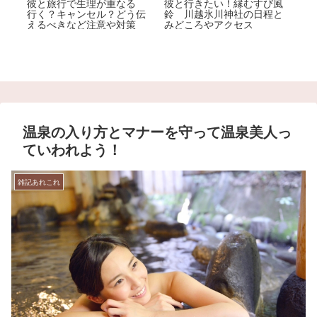
め
彼と旅行で生理が重なる
彼と行きたい！縁むすび風
東
っこ
行く？キャンセル？どう伝
鈴 川越氷川神社の日程と
定
えるべきなど注意や対策
みどころやアクセス
車
温泉の入り方とマナーを守って温泉美人っ
ていわれよう！
雑記あれこれ